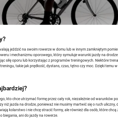
y?
walają jeździć na swoim rowerze w domu lub w innym zamkniętym pomies
ś roweru i mechanizmu oporowego, który symuluje warunki jazdy na drodz
jąc siłę oporu lub korzystając z programów treningowych. Niektóre trena
y treningu, takie jak prędkość, dystans, czas, tętno czy moc. Dzięki 
jbardziej?
ego, kto chce utrzymać formę przez cały rok, niezależnie od warunków 
jszy niż jazda na drodze, ponieważ nie musimy martwić się o ruch uliczny,
wiają kolarstwo i nie chcę stracić formy, ale również dla osób, które chc
o biegania, ani do jazdy na rowerze.