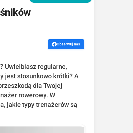
ośników
Obserwuj nas
? Uwielbiasz regularne,
y jest stosunkowo krótki? A
przeszkodą dla Twojej
renażer rowerowy. W
, jakie typy trenażerów są