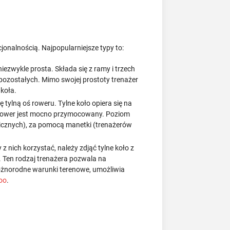
jonalnością. Najpopularniejsze typy to:
ezwykle prosta. Składa się z ramy i trzech
 pozostałych. Mimo swojej prostoty trenażer
koła.
 tylną oś roweru. Tylne koło opiera się na
ż rower jest mocno przymocowany. Poziom
icznych), za pomocą manetki (trenażerów
nich korzystać, należy zdjąć tylne koło z
Ten rodzaj trenażera pozwala na
óżnorodne warunki terenowe, umożliwia
oo
.