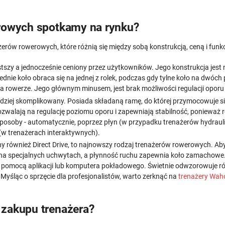
erowych spotkamy na rynku?
erów rowerowych, które różnią się między sobą konstrukcją, ceną i funkc
szy a jednocześnie ceniony przez użytkowników. Jego konstrukcja jest ni
dnie koło obraca się na jednej z rolek, podczas gdy tylne koło na dwóch
a rowerze. Jego głównym minusem, jest brak możliwości regulacji oporu 
rdziej skomplikowany. Posiada składaną ramę, do której przymocowuje się
 pozwalają na regulację poziomu oporu i zapewniają stabilność, poniewa
posoby - automatycznie, poprzez płyn (w przypadku trenażerów hydraul
 (w trenażerach interaktywnych).
również Direct Drive, to najnowszy rodzaj trenażerów rowerowych. Aby z 
a specjalnych uchwytach, a płynność ruchu zapewnia koło zamachowe. 
a pomocą aplikacji lub komputera pokładowego. Świetnie odwzorowuje r
 Myśląc o sprzęcie dla profesjonalistów, warto zerknąć na
trenażery Wah
 zakupu trenażera?