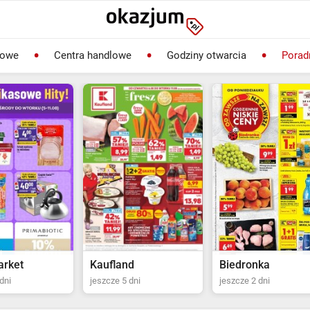
lowe
Centra handlowe
Godziny otwarcia
Porad
rket
Kaufland
Biedronka
dni
jeszcze 5 dni
jeszcze 2 dni