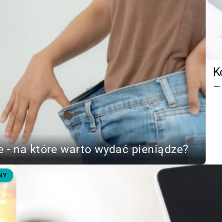
K
–
 - na które warto wydać pieniądze?
NY