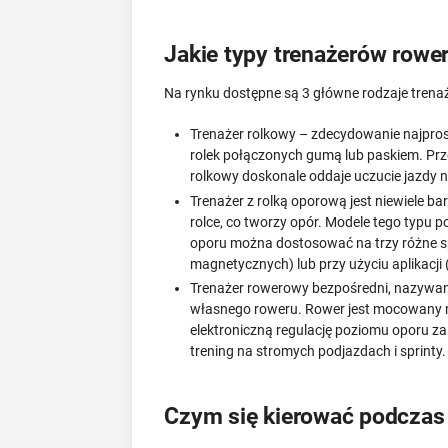
Jakie typy trenażerów row
Na rynku dostępne są 3 główne rodzaje trenaż
Trenażer rolkowy – zdecydowanie najprost
rolek połączonych gumą lub paskiem. Prze
rolkowy doskonale oddaje uczucie jazdy n
Trenażer z rolką oporową jest niewiele ba
rolce, co tworzy opór. Modele tego typu
oporu można dostosować na trzy różne s
magnetycznych) lub przy użyciu aplikacji
Trenażer rowerowy bezpośredni, nazywany 
własnego roweru. Rower jest mocowany n
elektroniczną regulację poziomu oporu z
trening na stromych podjazdach i sprinty.
Czym się kierować podczas