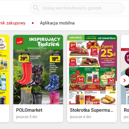
nik zakupowy
Aplikacja mobilna
POLOmarket
Stokrotka Supermarket
R
jeszcze 5 dni
jeszcze 6 dni
jes