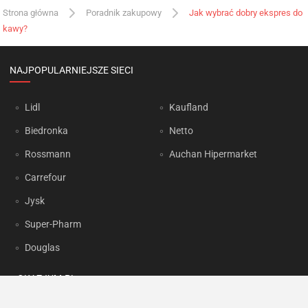
Strona główna
Poradnik zakupowy
Jak wybrać dobry ekspres do
kawy?
NAJPOPULARNIEJSZE SIECI
Lidl
Kaufland
Biedronka
Netto
Rossmann
Auchan Hipermarket
Carrefour
Jysk
Super-Pharm
Douglas
OKAZJUM.PL