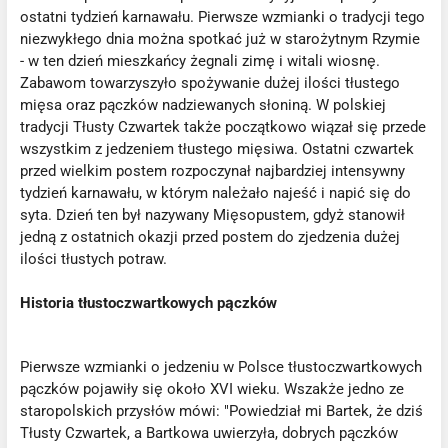
ostatni tydzień karnawału. Pierwsze wzmianki o tradycji tego
niezwykłego dnia można spotkać już w starożytnym Rzymie
- w ten dzień mieszkańcy żegnali zimę i witali wiosnę.
Zabawom towarzyszyło spożywanie dużej ilości tłustego
mięsa oraz pączków nadziewanych słoniną. W polskiej
tradycji Tłusty Czwartek także początkowo wiązał się przede
wszystkim z jedzeniem tłustego mięsiwa. Ostatni czwartek
przed wielkim postem rozpoczynał najbardziej intensywny
tydzień karnawału, w którym należało najeść i napić się do
syta. Dzień ten był nazywany Mięsopustem, gdyż stanowił
jedną z ostatnich okazji przed postem do zjedzenia dużej
ilości tłustych potraw.
Historia tłustoczwartkowych pączków
Pierwsze wzmianki o jedzeniu w Polsce tłustoczwartkowych
pączków pojawiły się około XVI wieku. Wszakże jedno ze
staropolskich przysłów mówi: "Powiedział mi Bartek, że dziś
Tłusty Czwartek, a Bartkowa uwierzyła, dobrych pączków