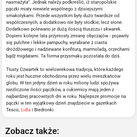
nasmażyła". Jednak należy podkreślić, iż staropolskie
pączki miały niewiele wspólnego z dzisiejszymi
smakołykami. Przede wszystkim były dużo twardsze od
współczesnych, a dodatkowo nie były słodkie, lecz słone.
Dodatkowo polewano je dużą ilością tłuszczu i skwarek.
Dopiero kolejne lata przyniosły zmianę obyczajów - pojawiły
się pulchne i lekkie pampuchy, wyrabiane z ciasta
drożdżowego i nadziewane konfiturą, marmoladą, orzechami
bądź migdałami. Ta forma przysmaku pozostała do dziś.
Tłusty Czwartek to wielowiekowa tradycja, która każdego
roku jest hucznie obchodzona przez wielu mieszkańców
globu. W ten jedyny dzień w roku miliony ludzi spożywa
niezliczone ilości pączków, a cukiernicy mają jeden z
najbardziej pracowitych dni w roku. Najlepsze promocje na
pączki w ten wyjątkowy dzień znajdziecie w gazetkach
Tesco,
Lidla
i Biedronki.
Zobacz także: