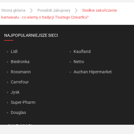
Strona główna
Poradnik zakupowy
Słodkie zakończenie
karnawału - co wiemy o tradycji Tłustego Czwartku?
NAJPOPULARNIEJSZE SIECI
Lidl
Kaufland
Biedronka
Netto
Rossmann
Auchan Hipermarket
Carrefour
Jysk
Super-Pharm
Douglas
OKAZJUM.PL