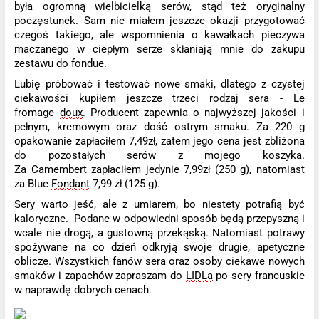
była ogromną wielbicielką serów, stąd też oryginalny
poczęstunek. Sam
nie miał
e
m jeszcze okazji przygotować
czegoś takiego,
ale
wspomnienia o kawałkach pieczywa
maczanego w ciepłym serze skłaniają mnie do zakupu
zestawu do fondue.
Lubię próbować i testować nowe smaki, dlatego z czystej
ciekawości kupił
e
m jeszcze trzeci rodzaj sera
-
Le
fromage
doux
. Producent zapewnia o najwyższej jakości i
pełnym, kremowym oraz dość ostrym smaku. Za 220 g
opak
owanie zapłacił
e
m 7,49zł,
zatem jego cena jest zbliżona
do pozostałych serów z mojego koszyka.
Za
Camembert
zapłaciłem jedynie
7,99zł
(
250 g
)
, natomiast
za
Blue
Fondant
7,99 zł
(
125 g
)
.
Sery warto jeść, ale z umiarem, bo niestety potrafią być
kaloryczne. Podane w odpowiedni sposób będą przepyszną i
wcale nie drogą, a gustowną przekąską. Natomiast potrawy
spożywane na co dzień odkryją swoje drugie, apetyczne
oblicze.
Wszystkich fanów sera oraz osoby ciekawe nowych
smaków i zapachów zapraszam do
LIDLa
po sery francuskie
w naprawdę dobrych cenach.