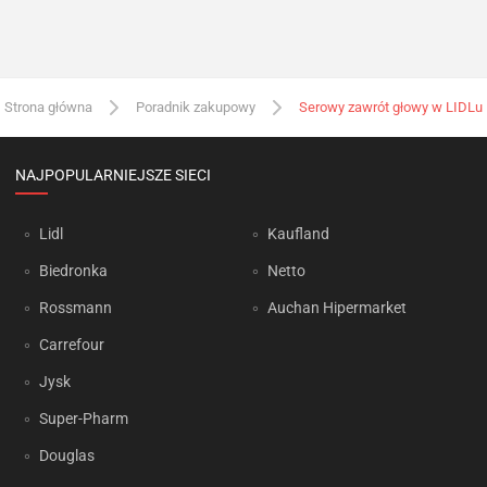
Strona główna
Poradnik zakupowy
Serowy zawrót głowy w LIDLu
NAJPOPULARNIEJSZE SIECI
Lidl
Kaufland
Biedronka
Netto
Rossmann
Auchan Hipermarket
Carrefour
Jysk
Super-Pharm
Douglas