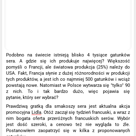
Podobno
na świecie
istniej
ą
blisko 4 tysiące gatunków
sera.
A gdzie się ich produkuje najwięcej
? Większość
pomyśli o Francji, ale światowa produkcja (25%) należy do
USA. Fakt, Francja słynie z dużej różnorodności w produkcji
tych produktów, a jest ich co najmniej 500 gatunków i wciąż
powstają nowe.
Natomiast w
Polsce wytwarza się "tylko" 90
z nich.
To i tak bardzo dużo, więc pojawia się
pytanie,
który
ser
wybrać?
Prawdziwą gratką dla smakoszy sera jest aktualna akcja
promocyjna
Lidla
. Otóż zaczął się tydzień francuski, a wraz z
nim bogata oferta przeróżnych francuskich serów. Wybór
jest dość szeroki, a cenowo też nie wygląda to źle.
Postanowił
e
m zaopatrzyć się w kilka z proponowanych