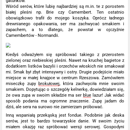
gatunków.
Wśród serów, które lubię najbardziej są m.in.
te z porostem
białej pleśni np. Brie czy Camembert. Ten ostatnio
obowiązkowo trafił do mojego koszyka. Oprócz ładnego
drewnianego opakowania, ser ma zachwycać smakiem i
zapachem, a to dlatego, że powstał w ojczyźnie
Camembertów - Normandii.
Kiedyś odważył
e
m się spróbować takiego z przerostem
zielonej oraz niebieskiej pleśni. Nawet na kruchej bagietce z
dodatkiem listków bazylii i orzechów włoskich nie smakował
mi. Smak był zbyt intensywny i ostry. Drugie podejście miało
miejsce w małej knajpce w centrum Rzeszowa. Zamówił
e
m
miseczkę zupy
brokułowej
, która zachwyciła mnie swoim
smakiem. Dopytując o szczegóły kelnerkę, dowiedziałam się,
że owa zupa w swoim składzie ma ser
blue
lazur! Jak widać
sposób podania ma ogromne znaczenie. Zupę jadam do
dziś, ale sera na surowo nie zamierzam próbować.
Inną wspaniałą przekąską jest fondue. Podobnie jak deska
serów, jest to bardzo towarzyskie danie. W swoim życiu
miał
e
m okazję raz spróbować wersji serowej. Gospodyni