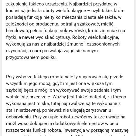
zakupienia takiego urządzenia. Najbardziej przydatne w
kuchni są jednak roboty wielofunkcyjne – czyli takie, które
posiadają funkcję nie tylko mieszania ciasta ale także, w
zależności od producenta, potrafią szatkować, mielić,
blendować, pełnić funkcję sokowirówki, kroić ziemniaki na
frytki, a nawet wyciskać cytrusy. Roboty wielofunkcyjne,
wykonują za nas z najbardziej żmudne i czasochłonnych
czynności, a nam pozwalają zająć sie samym
przygotowaniem posiłku.
Przy wyborze takiego robota należy sugerować się przede
wszystkim jego mocą, gdyż im jest ona większa tym
szybciej będzie mógł on wykonywać swoje zadania i tym
wolniej się przegrzeje. Ważny jest także materiał, z którego
wykonana jest miska, tutaj najtrwalsze są te wykonane z
stali nierdzewnej, ponieważ nie ulegają zarysowaniu i
odbarwieniu. Przy zakupie robota zwróćmy także uwagę na
możliwość dokupienia dodatkowych elementów w celu
rozszerzenia funkcji robota. Inwestycja w porządną maszynę