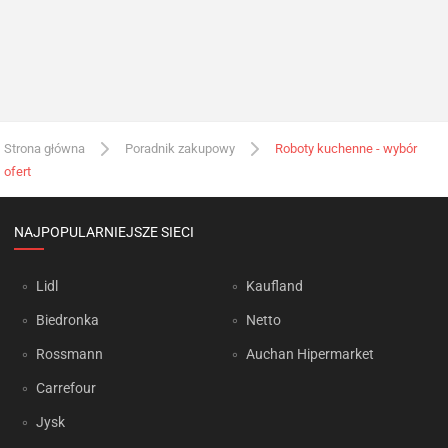
Strona główna
Poradnik zakupowy
Roboty kuchenne - wybór
ofert
NAJPOPULARNIEJSZE SIECI
Lidl
Kaufland
Biedronka
Netto
Rossmann
Auchan Hipermarket
Carrefour
Jysk