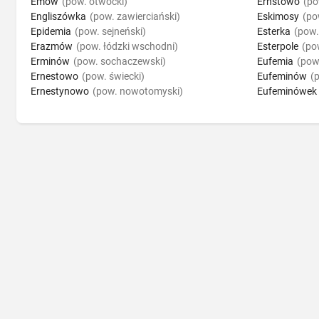
Emów
(pow. otwocki)
Ernstowo
(po
Engliszówka
(pow. zawierciański)
Eskimosy
(po
Epidemia
(pow. sejneński)
Esterka
(pow.
Erazmów
(pow. łódzki wschodni)
Esterpole
(po
Erminów
(pow. sochaczewski)
Eufemia
(pow
Ernestowo
(pow. świecki)
Eufeminów
(
Ernestynowo
(pow. nowotomyski)
Eufeminówek