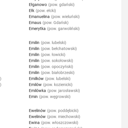
Ełganowo
(pow. gdański)
Ełk
(pow. ełcki)
Emanuelina
(pow. wieluński)
Emaus
(pow. Gdańsk)
Emerytka
(pow. garwoliński)
Emilin
(pow. lubelski)
Emilin
(pow. bełchatowski)
Emilin
(pow. łowicki)
Emilin
(pow. sokołowski)
Emilin
(pow. opoczyński)
Emilin
(pow. białobrzeski)
)
Emilków
(pow. lubelski)
)
Emilów
(pow. kozienicki)
Emilówka
(pow. jarosławski)
Emin
(pow. węgrowski)
Ewelinów
(pow. poddębicki)
Ewelinów
(pow. miechowski)
Ewina
(pow. włoszczowski)