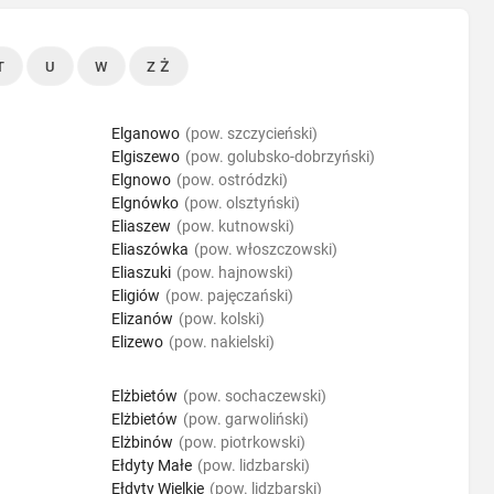
T
U
W
Z Ż
Elganowo
(pow. szczycieński)
Elgiszewo
(pow. golubsko-dobrzyński)
Elgnowo
(pow. ostródzki)
Elgnówko
(pow. olsztyński)
Eliaszew
(pow. kutnowski)
Eliaszówka
(pow. włoszczowski)
Eliaszuki
(pow. hajnowski)
Eligiów
(pow. pajęczański)
Elizanów
(pow. kolski)
Elizewo
(pow. nakielski)
Elżbietów
(pow. sochaczewski)
Elżbietów
(pow. garwoliński)
Elżbinów
(pow. piotrkowski)
Ełdyty Małe
(pow. lidzbarski)
Ełdyty Wielkie
(pow. lidzbarski)