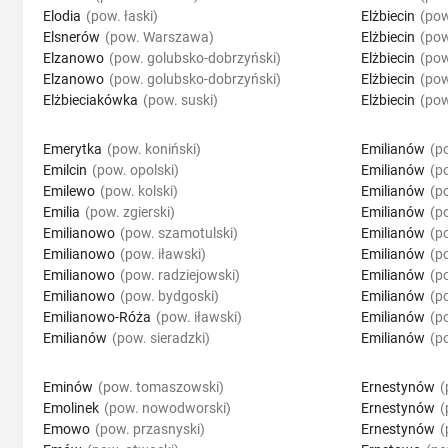
Elodia
(pow. łaski)
Elżbiecin
(pow
Elsnerów
(pow. Warszawa)
Elżbiecin
(po
Elzanowo
(pow. golubsko-dobrzyński)
Elżbiecin
(pow
Elzanowo
(pow. golubsko-dobrzyński)
Elżbiecin
(pow
Elżbieciakówka
(pow. suski)
Elżbiecin
(pow
Emerytka
(pow. koniński)
Emilianów
(p
Emilcin
(pow. opolski)
Emilianów
(p
Emilewo
(pow. kolski)
Emilianów
(p
Emilia
(pow. zgierski)
Emilianów
(p
Emilianowo
(pow. szamotulski)
Emilianów
(p
Emilianowo
(pow. iławski)
Emilianów
(po
Emilianowo
(pow. radziejowski)
Emilianów
(p
Emilianowo
(pow. bydgoski)
Emilianów
(p
Emilianowo-Róża
(pow. iławski)
Emilianów
(p
Emilianów
(pow. sieradzki)
Emilianów
(p
Eminów
(pow. tomaszowski)
Ernestynów
(
Emolinek
(pow. nowodworski)
Ernestynów
(
Emowo
(pow. przasnyski)
Ernestynów
(