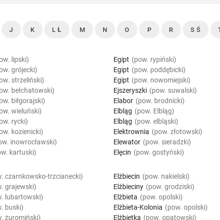
J
K
L Ł
M
N
O
P
R
S Ś
ow. lipski)
Egipt
(pow. rypiński)
ow. grójecki)
Egipt
(pow. poddębicki)
ow. strzeliński)
Egipt
(pow. nowomiejski)
ow. bełchatowski)
Ejszeryszki
(pow. suwalski)
ow. biłgorajski)
Elabor
(pow. brodnicki)
ow. wieluński)
Elbląg
(pow. Elbląg)
ow. rycki)
Elbląg
(pow. elbląski)
ow. kozienicki)
Elektrownia
(pow. złotowski)
ow. inowrocławski)
Elewator
(pow. sieradzki)
w. kartuski)
Elęcin
(pow. gostyński)
. czarnkowsko-trzcianecki)
Elżbiecin
(pow. nakielski)
. grajewski)
Elżbieciny
(pow. grodziski)
. lubartowski)
Elżbieta
(pow. opolski)
. buski)
Elżbieta-Kolonia
(pow. opolski)
. żuromiński)
Elżbietka
(pow. opatowski)