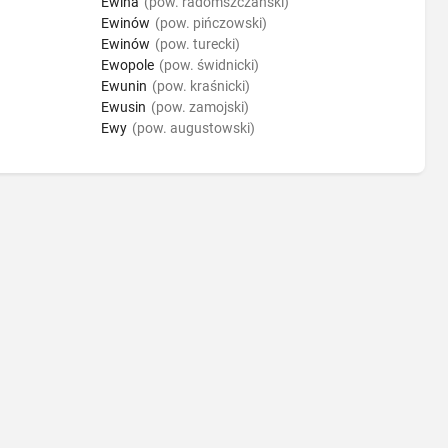
Ewina
(pow. radomszczański)
Ewinów
(pow. pińczowski)
Ewinów
(pow. turecki)
Ewopole
(pow. świdnicki)
Ewunin
(pow. kraśnicki)
Ewusin
(pow. zamojski)
Ewy
(pow. augustowski)