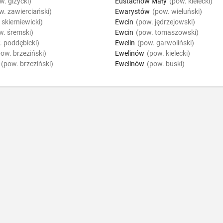
w. giżycki)
Eustachów Mały
(pow. kielecki)
w. zawierciański)
Ewarystów
(pow. wieluński)
 skierniewicki)
Ewcin
(pow. jędrzejowski)
w. śremski)
Ewcin
(pow. tomaszowski)
. poddębicki)
Ewelin
(pow. garwoliński)
pow. brzeziński)
Ewelinów
(pow. kielecki)
(pow. brzeziński)
Ewelinów
(pow. buski)