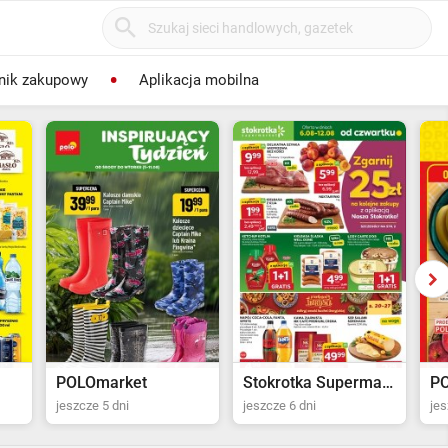
nik zakupowy
Aplikacja mobilna
POLOmarket
Stokrotka Supermarket
P
jeszcze 5 dni
jeszcze 6 dni
jes