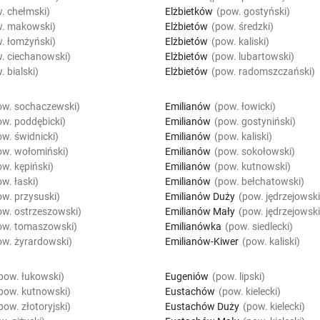
. chełmski)
Elżbietków
(pow. gostyński)
w. makowski)
Elżbietów
(pow. średzki)
. łomżyński)
Elżbietów
(pow. kaliski)
. ciechanowski)
Elżbietów
(pow. lubartowski)
. bialski)
Elżbietów
(pow. radomszczański)
ow. sochaczewski)
Emilianów
(pow. łowicki)
ow. poddębicki)
Emilianów
(pow. gostyniński)
ow. świdnicki)
Emilianów
(pow. kaliski)
ow. wołomiński)
Emilianów
(pow. sokołowski)
ow. kępiński)
Emilianów
(pow. kutnowski)
w. łaski)
Emilianów
(pow. bełchatowski)
ow. przysuski)
Emilianów Duży
(pow. jędrzejowski
ow. ostrzeszowski)
Emilianów Mały
(pow. jędrzejowski
ow. tomaszowski)
Emilianówka
(pow. siedlecki)
ow. żyrardowski)
Emilianów-Kiwer
(pow. kaliski)
pow. łukowski)
Eugeniów
(pow. lipski)
pow. kutnowski)
Eustachów
(pow. kielecki)
pow. złotoryjski)
Eustachów Duży
(pow. kielecki)