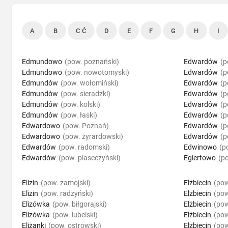
A
B
C Ć
D
E
F
G
H
I
Edmundowo
(pow. poznański)
Edwardów
(p
Edmundowo
(pow. nowotomyski)
Edwardów
(p
Edmundów
(pow. wołomiński)
Edwardów
(p
Edmundów
(pow. sieradzki)
Edwardów
(p
Edmundów
(pow. kolski)
Edwardów
(p
Edmundów
(pow. łaski)
Edwardów
(p
Edwardowo
(pow. Poznań)
Edwardów
(p
Edwardowo
(pow. żyrardowski)
Edwardów
(p
Edwardów
(pow. radomski)
Edwinowo
(p
Edwardów
(pow. piaseczyński)
Egiertowo
(po
Elizin
(pow. zamojski)
Elżbiecin
(pow
Elizin
(pow. radzyński)
Elżbiecin
(pow
Elizówka
(pow. biłgorajski)
Elżbiecin
(pow
Elizówka
(pow. lubelski)
Elżbiecin
(pow
Eliżanki
(pow. ostrowski)
Elżbiecin
(pow