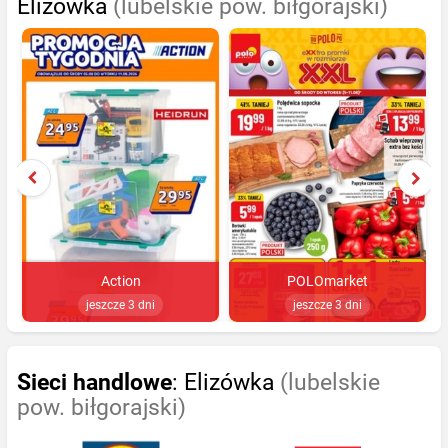
Elizówka
(lubelskie pow. biłgorajski)
Action
POLOmarket
jeszcze 3 dni
jeszcze 3 dni
Sieci handlowe
: Elizówka
(lubelskie
pow. biłgorajski)