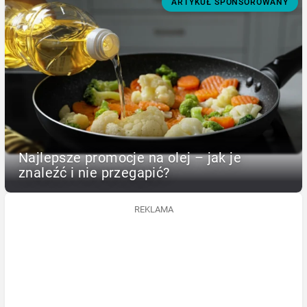
ARTYKUŁ SPONSOROWANY
Najlepsze promocje na olej – jak je
znaleźć i nie przegapić?
REKLAMA