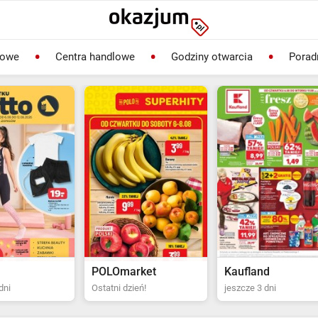
lowe
Centra handlowe
Godziny otwarcia
Porad
rket
Kaufland
Biedronka
ień!
jeszcze 3 dni
Ostatni dzień!