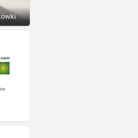
zówki
ior