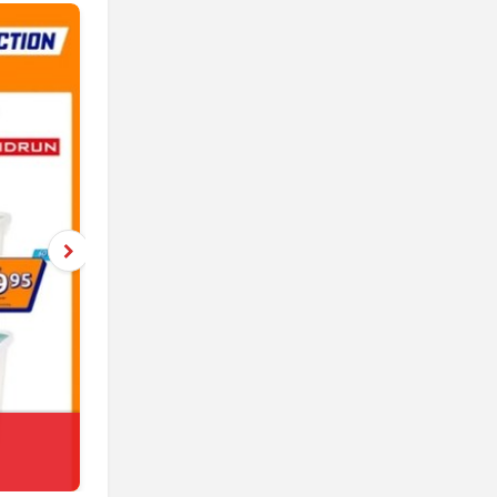
Netto
jeszcze 4 dni