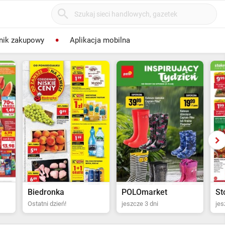
nik zakupowy
Aplikacja mobilna
POLOmarket
Stokrotka Supermarket
Bi
jeszcze 3 dni
jeszcze 4 dni
za 