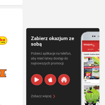
Zabierz okazjum ze
sobą
Pobierz aplikacje na telefon,
aby mieć łatwy dostęp do
najnowszych promocji.
Zobacz więcej