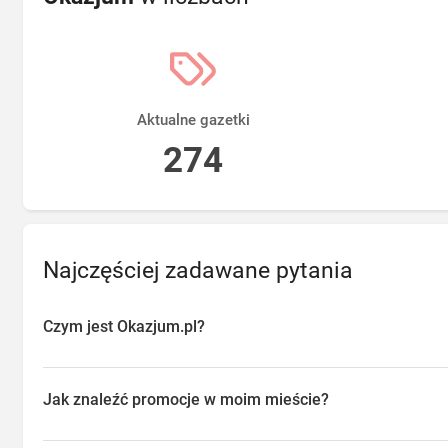
Aktualne gazetki
274
Najczęściej zadawane pytania
Czym jest Okazjum.pl?
Okazjum.pl to platforma agregująca promocje, gazetki i oferty sp
przeglądać aktualne promocje w sklepach w Twojej okolicy, oszc
Jak znaleźć promocje w moim mieście?
o najlepsze dostępne okazje.