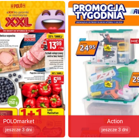
POLOmarket
Action
jeszcze 3 dni
jeszcze 3 dni