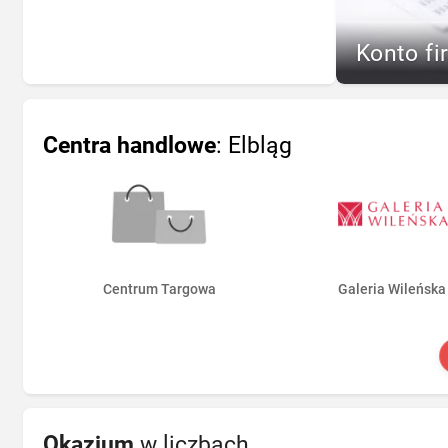
Konto fi
Centra handlowe
: Elbląg
Centrum Targowa
Galeria Wileńska
Okazjum
w liczbach