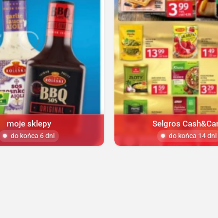
moje sklepy
Selgros Cash&Car
do końca 6 dni
do końca 14 dni