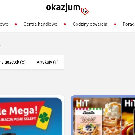
lowe
Centra handlowe
Godziny otwarcia
Porad
)
ny gazetek (5)
Artykuły (1)