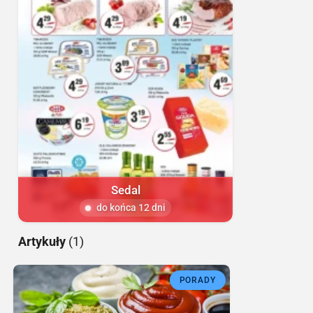
Sedal
do końca 12 dni
Artykuły
(1)
PORADY