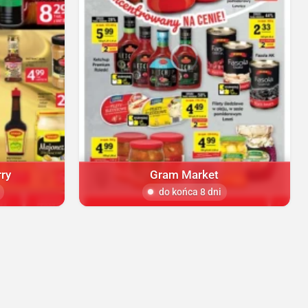
ry
Gram Market
do końca 8 dni