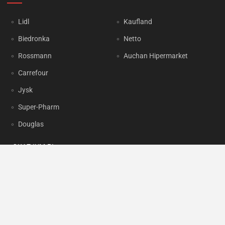
Lidl
Kaufland
Biedronka
Netto
Rossmann
Auchan Hipermarket
Carrefour
Jysk
Super-Pharm
Douglas
OKAZJUM.PL
Kontakt
Reklama
Prywatność
Korzystanie z portalu oznacza akceptację
Regulaminu
oraz
Polityki
prywatności
.
Ustawienia preferencji
.
Copyright by
INTERIA.PL
1999-2026. Wszystkie prawa zastrzeżone.