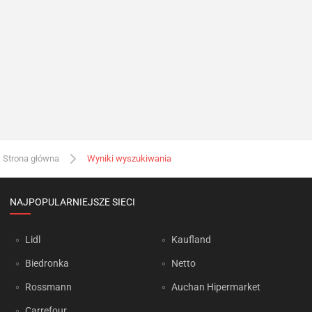
Strona główna
Wyniki wyszukiwania
NAJPOPULARNIEJSZE SIECI
Lidl
Kaufland
Biedronka
Netto
Rossmann
Auchan Hipermarket
Carrefour