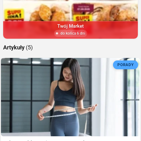
Twój Market
do końca 6 dni
Artykuły
(5)
PORADY