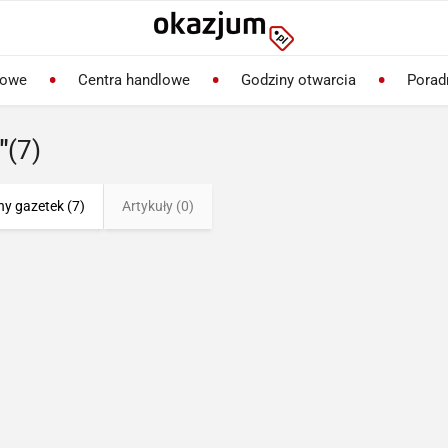
lowe
Centra handlowe
Godziny otwarcia
Porad
"
(7)
ny gazetek (7)
Artykuły (0)