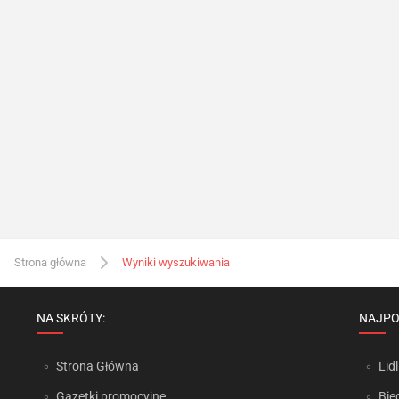
Strona główna
Wyniki wyszukiwania
NA SKRÓTY:
NAJPO
Strona Główna
Lidl
Gazetki promocyjne
Bie