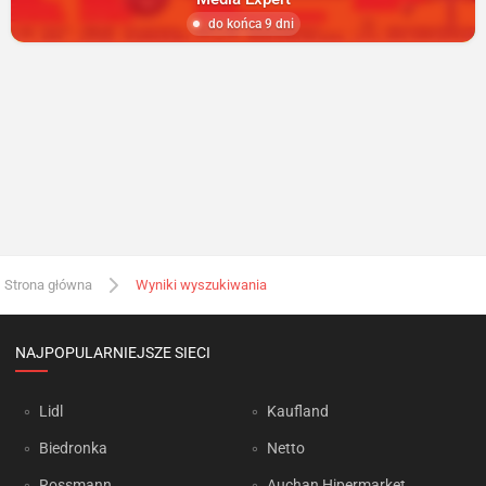
do końca 9 dni
Strona główna
Wyniki wyszukiwania
NAJPOPULARNIEJSZE SIECI
Lidl
Kaufland
Biedronka
Netto
Rossmann
Auchan Hipermarket