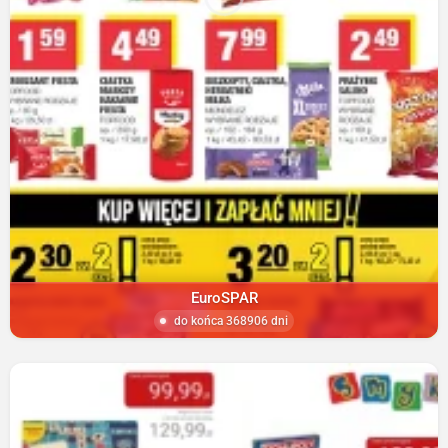
EuroSPAR
do końca 368906 dni