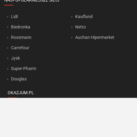
NAJPOPULARNIEJSZE SIECI
Lidl
Kaufland
Biedronka
Netto
Rossmann
Auchan Hipermarket
Carrefour
Jysk
Super-Pharm
Douglas
OKAZJUM.PL
Kontakt
Reklama
Prywatność
Korzystanie z portalu oznacza akceptację
Regulaminu
oraz
Polityki
prywatności
.
Ustawienia preferencji
.