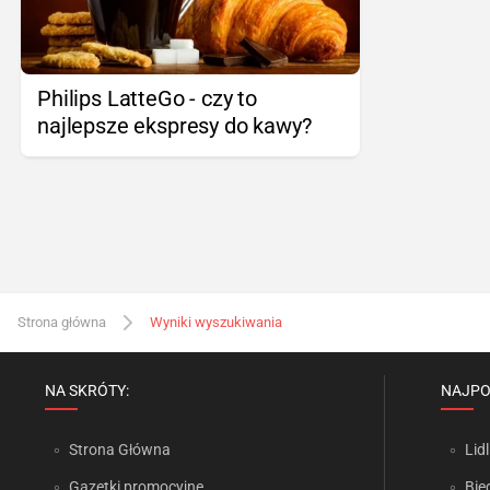
Philips LatteGo - czy to
najlepsze ekspresy do kawy?
Strona główna
Wyniki wyszukiwania
NA SKRÓTY:
NAJPO
Strona Główna
Lidl
Gazetki promocyjne
Bie