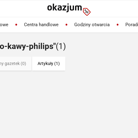
lowe
Centra handlowe
Godziny otwarcia
Porad
o-kawy-philips"
(1)
ny gazetek (0)
Artykuły (1)