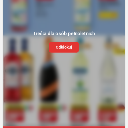
Treści dla osób pełnoletnich
Odblokuj