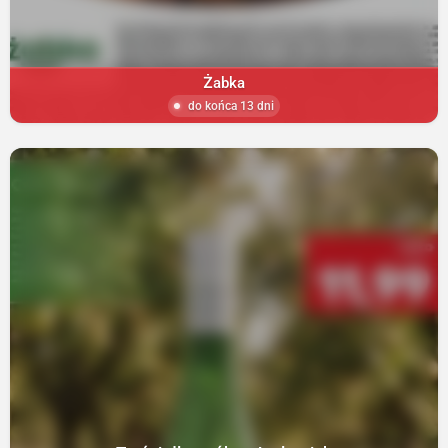
Żabka
do końca 13 dni