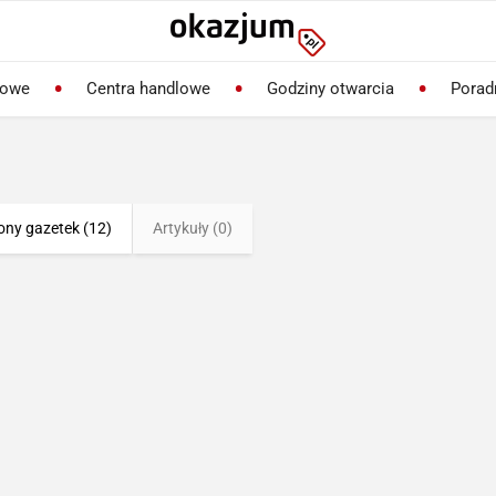
lowe
Centra handlowe
Godziny otwarcia
Porad
ony gazetek (12)
Artykuły (0)