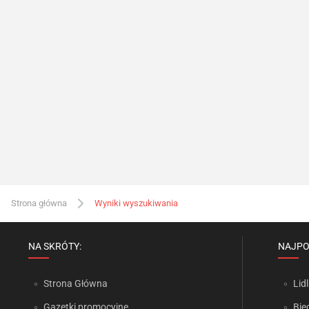
Strona główna
Wyniki wyszukiwania
NA SKRÓTY:
NAJPO
Strona Główna
Lidl
Gazetki promocyjne
Bie