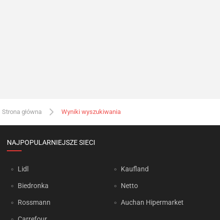
Strona główna
Wyniki wyszukiwania
NAJPOPULARNIEJSZE SIECI
Lidl
Kaufland
Biedronka
Netto
Rossmann
Auchan Hipermarket
Carrefour