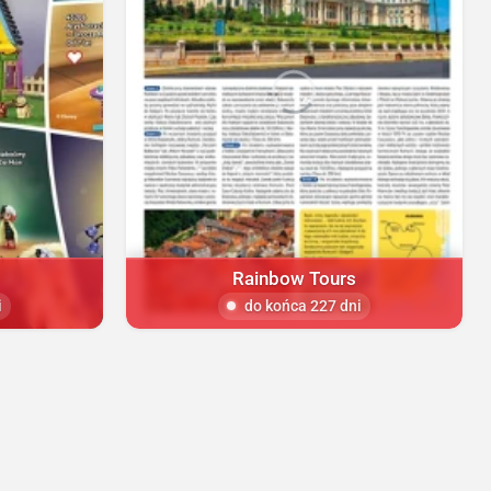
Rainbow Tours
i
do końca 227 dni