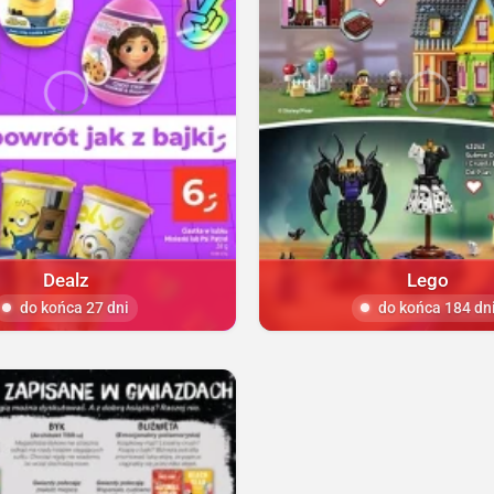
Dealz
Lego
do końca 27 dni
do końca 184 dn