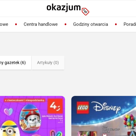
lowe
Centra handlowe
Godziny otwarcia
Porad
ny gazetek (6)
Artykuły (0)