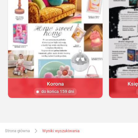
Korona
Księ
do końca 159 dni
Strona główna
Wyniki wyszukiwania