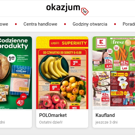
lowe
Centra handlowe
Godziny otwarcia
Porad
rket
Kaufland
Biedronka
ień!
jeszcze 3 dni
Ostatni dzień!