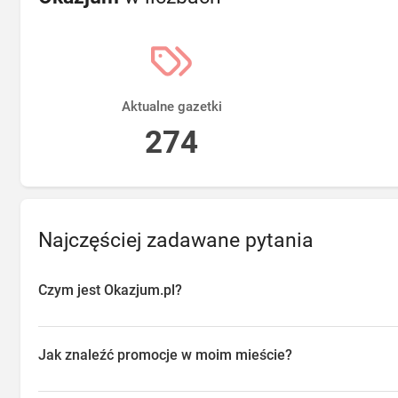
Aktualne gazetki
274
Najczęściej zadawane pytania
Czym jest Okazjum.pl?
Okazjum.pl to platforma agregująca promocje, gazetki i oferty sp
przeglądać aktualne promocje w sklepach w Twojej okolicy, oszc
Jak znaleźć promocje w moim mieście?
o najlepsze dostępne okazje.