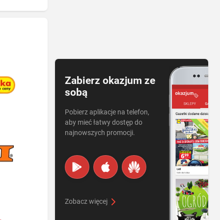
Zabierz okazjum ze
sobą
Pobierz aplikacje na telefon,
aby mieć łatwy dostęp do
najnowszych promocji.
Zobacz więcej