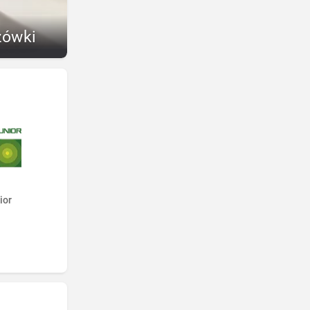
zówki
ior