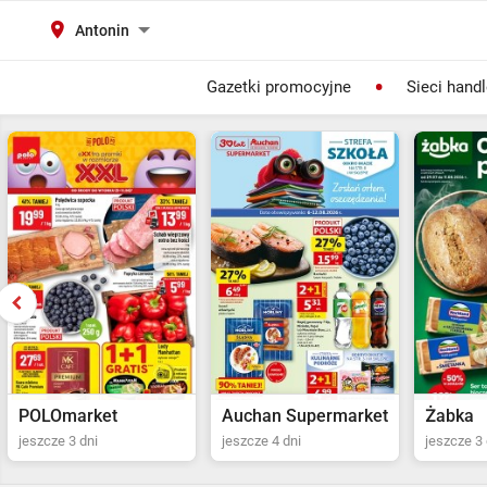
Antonin
Gazetki promocyjne
Sieci hand
Auchan Supermarket
Żabka
POLOma
jeszcze 4 dni
jeszcze 3 dni
Ostatni dz