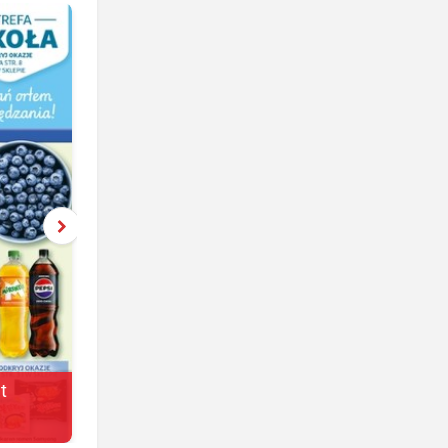
t
Żabka
jeszcze 3 dni