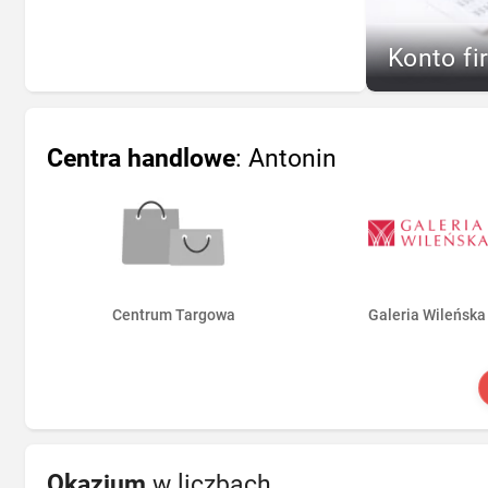
Konto fi
Centra handlowe
: Antonin
Centrum Targowa
Galeria Wileńska
Okazjum
w liczbach