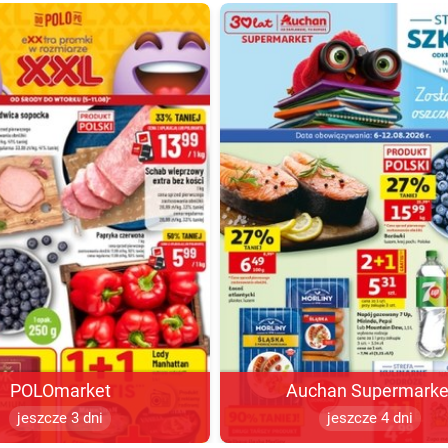
POLOmarket
Auchan Supermarke
jeszcze 3 dni
jeszcze 4 dni