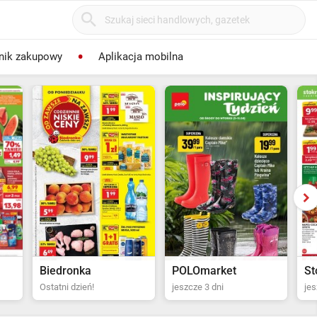
nik zakupowy
Aplikacja mobilna
POLOmarket
Stokrotka Supermarket
Bi
jeszcze 3 dni
jeszcze 4 dni
za 