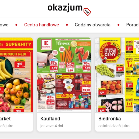
lowe
Centra handlowe
Godziny otwarcia
Porad
rket
Kaufland
Biedronka
ień jutro
jeszcze 4 dni
ostatni dzień jutro