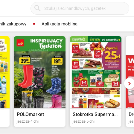
nik zakupowy
Aplikacja mobilna
POLOmarket
Stokrotka Supermarket
Dr
jeszcze 4 dni
jeszcze 5 dni
jes