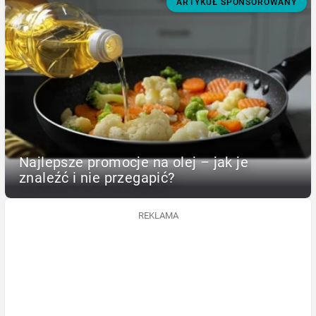
ARTYKUŁ SPONSOROWANY
Najlepsze promocje na olej – jak je
znaleźć i nie przegapić?
REKLAMA