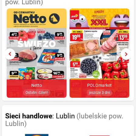
pow. Lublin)
Netto
POLOmarket
Ostatni dzień!
jeszcze 3 dni
Sieci handlowe
: Lublin
(lubelskie pow.
Lublin)