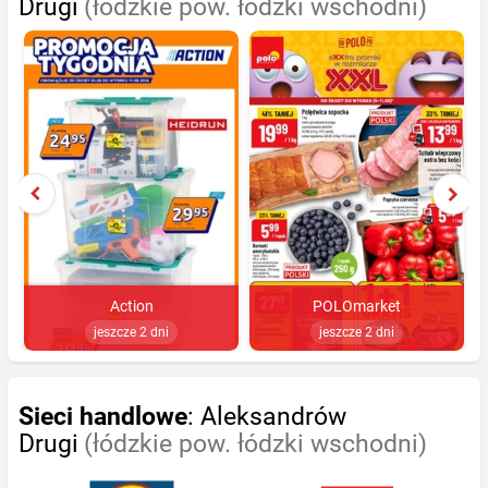
Drugi
(łódzkie pow. łódzki wschodni)
Action
POLOmarket
jeszcze 2 dni
jeszcze 2 dni
Sieci handlowe
: Aleksandrów
Drugi
(łódzkie pow. łódzki wschodni)