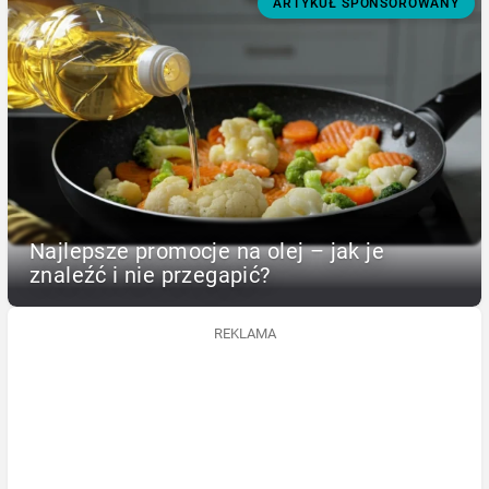
ARTYKUŁ SPONSOROWANY
Najlepsze promocje na olej – jak je
znaleźć i nie przegapić?
REKLAMA