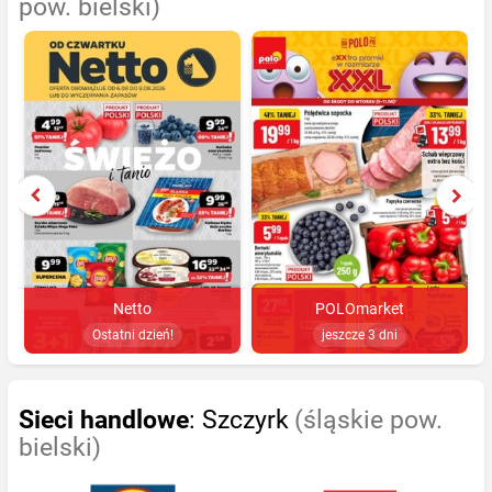
pow. bielski)
Netto
POLOmarket
Ostatni dzień!
jeszcze 3 dni
Sieci handlowe
: Szczyrk
(śląskie pow.
bielski)