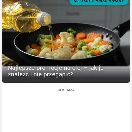
ARTYKUŁ SPONSOROWANY
Najlepsze promocje na olej – jak je
znaleźć i nie przegapić?
REKLAMA