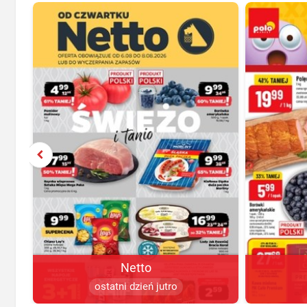
Netto
ostatni dzień jutro