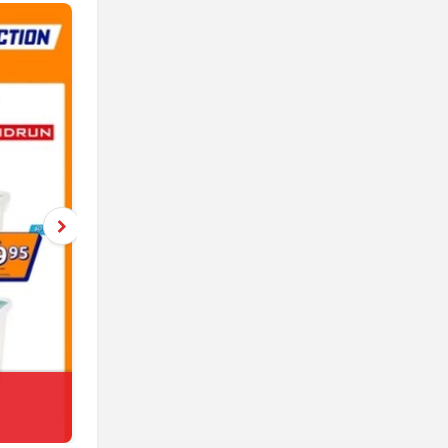
Netto
jeszcze 5 dni