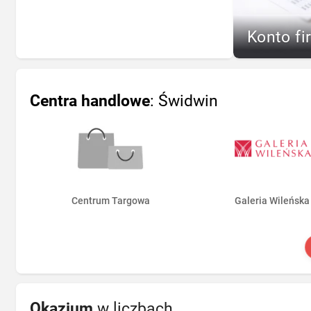
Konto fi
Centra handlowe
: Świdwin
Centrum Targowa
Galeria Wileńska
Okazjum
w liczbach