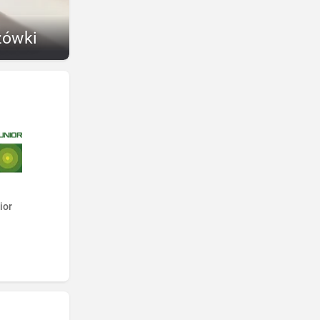
zówki
ior