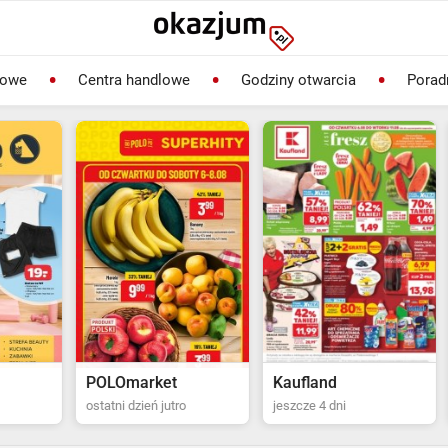
lowe
Centra handlowe
Godziny otwarcia
Porad
rket
Kaufland
Biedronka
ień jutro
jeszcze 4 dni
ostatni dzień jutro