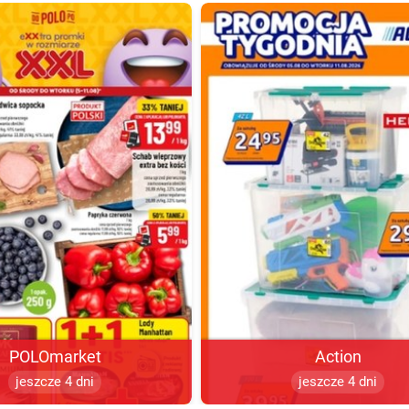
POLOmarket
Action
jeszcze 4 dni
jeszcze 4 dni