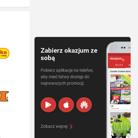
Zabierz okazjum ze
sobą
Pobierz aplikacje na telefon,
aby mieć łatwy dostęp do
najnowszych promocji.
Zobacz więcej