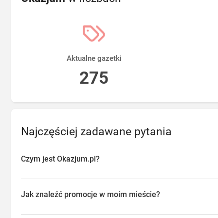
Aktualne gazetki
275
Najczęściej zadawane pytania
Czym jest Okazjum.pl?
Okazjum.pl to platforma agregująca promocje, gazetki i oferty sp
przeglądać aktualne promocje w sklepach w Twojej okolicy, oszc
Jak znaleźć promocje w moim mieście?
o najlepsze dostępne okazje.