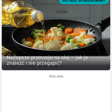
ARTYKUŁ SPONSOROWANY
Najlepsze promocje na olej – jak je
znaleźć i nie przegapić?
REKLAMA