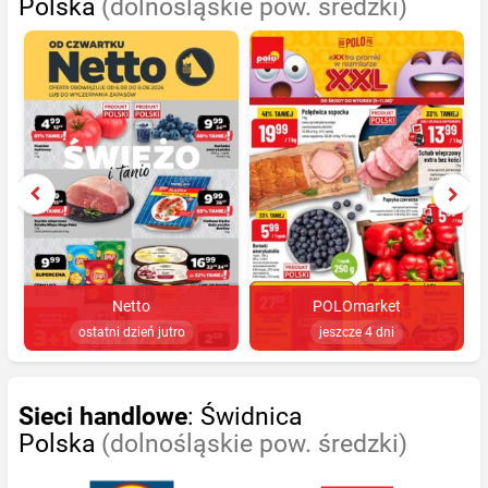
Polska
(dolnośląskie pow. średzki)
Netto
POLOmarket
ostatni dzień jutro
jeszcze 4 dni
Sieci handlowe
: Świdnica
Polska
(dolnośląskie pow. średzki)