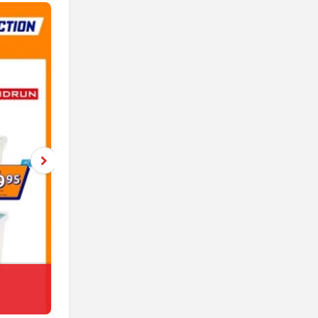
Netto
jeszcze 5 dni