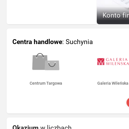
Konto fi
Centra handlowe
: Suchynia
Centrum Targowa
Galeria Wileńska
Okazjum
w liczbach