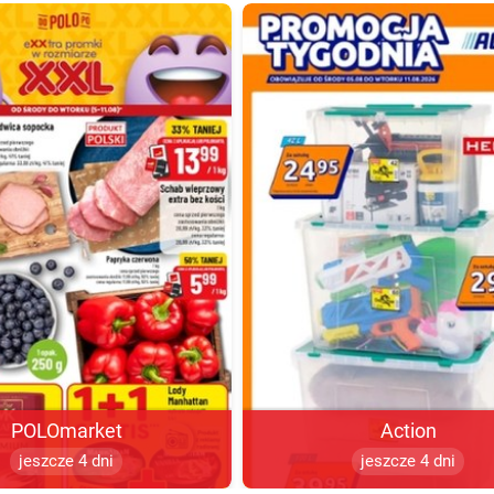
POLOmarket
Action
jeszcze 4 dni
jeszcze 4 dni