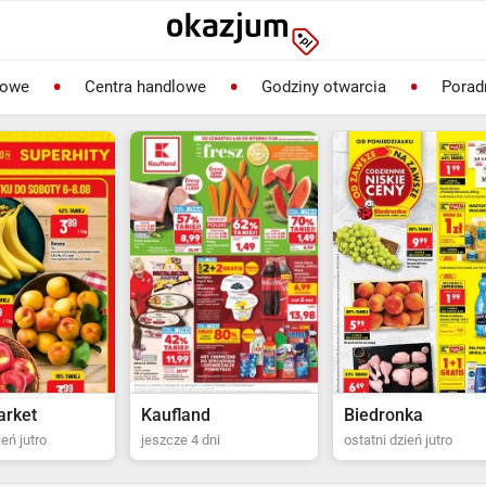
lowe
Centra handlowe
Godziny otwarcia
Porad
rket
Kaufland
Biedronka
ień jutro
jeszcze 4 dni
ostatni dzień jutro