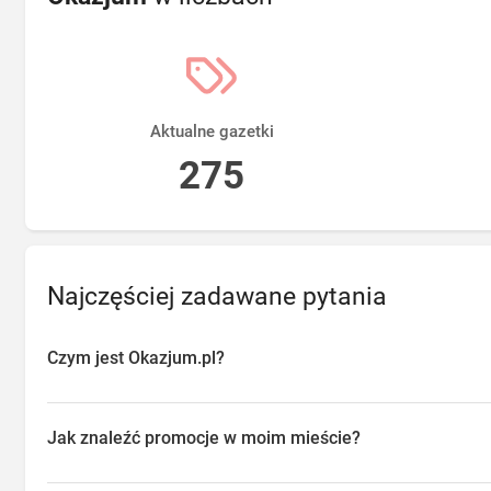
Aktualne gazetki
275
Najczęściej zadawane pytania
Czym jest Okazjum.pl?
Okazjum.pl to platforma agregująca promocje, gazetki i oferty sp
przeglądać aktualne promocje w sklepach w Twojej okolicy, oszc
Jak znaleźć promocje w moim mieście?
o najlepsze dostępne okazje.