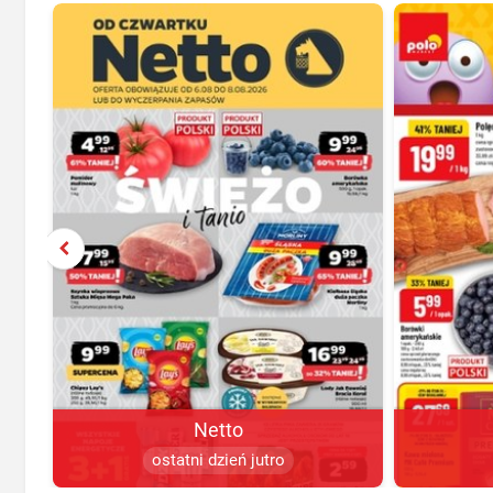
Netto
ostatni dzień jutro