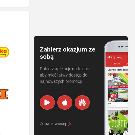
Zabierz okazjum ze
sobą
Pobierz aplikacje na telefon,
aby mieć łatwy dostęp do
najnowszych promocji.
Zobacz więcej