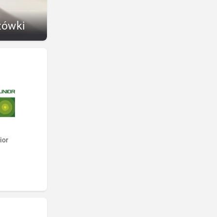
zówki
ior