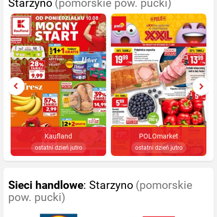
Starzyno
(pomorskie pow. pucki)
Kaufland
POLOmarket
ostatni dzień jutro
ostatni dzień jutro
Sieci handlowe
: Starzyno
(pomorskie
pow. pucki)