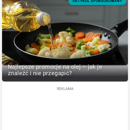
ARTYKUŁ SPONSOROWANY
Najlepsze promocje na olej – jak je
znaleźć i nie przegapić?
REKLAMA