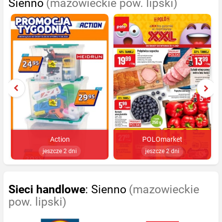
Sienno
(mazowieckie pow. lipski)
Action
POLOmarket
jeszcze 2 dni
jeszcze 2 dni
Sieci handlowe
: Sienno
(mazowieckie
pow. lipski)