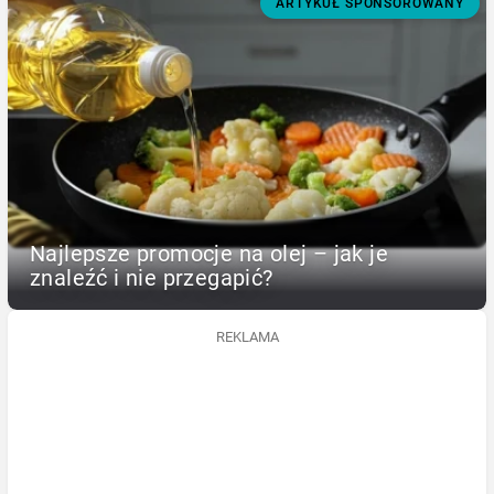
ARTYKUŁ SPONSOROWANY
Najlepsze promocje na olej – jak je
znaleźć i nie przegapić?
REKLAMA