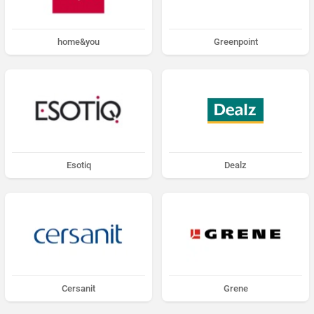
home&you
Greenpoint
Esotiq
Dealz
Cersanit
Grene