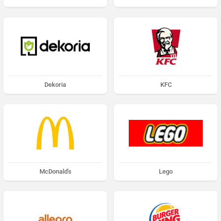
Dekoria
KFC
McDonald's
Lego