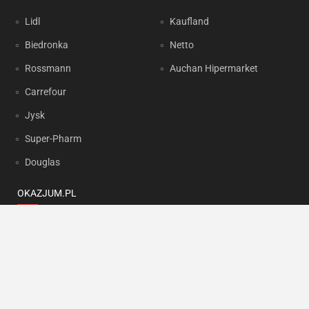
Lidl
Kaufland
Biedronka
Netto
Rossmann
Auchan Hipermarket
Carrefour
Jysk
Super-Pharm
Douglas
OKAZJUM.PL
Kontakt
Reklama
Prywatność
Korzystanie z portalu oznacza akceptację
Regulaminu
oraz
Polityki
prywatności
.
Ustawienia preferencji
.
Copyright by
INTERIA.PL
1999-2026. Wszystkie prawa zastrzeżone.