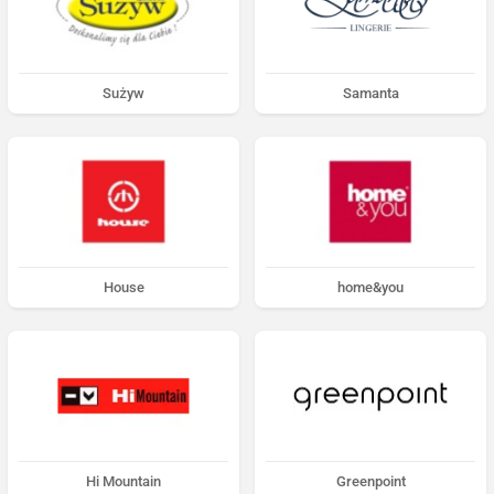
Sużyw
Samanta
House
home&you
Hi Mountain
Greenpoint