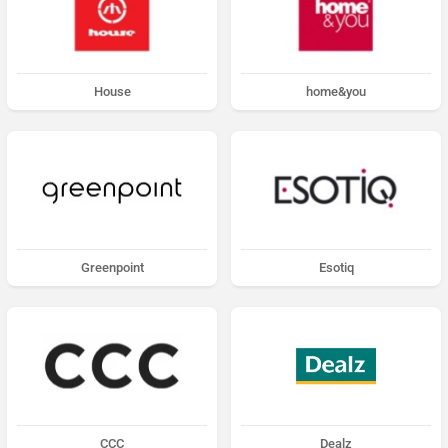
House
home&you
Greenpoint
Esotiq
CCC
Dealz