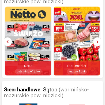
mazurskie pow. nidzicki)
Netto
POLOmarket
ostatni dzień jutro
jeszcze 4 dni
Sieci handlowe
: Sątop
(warmińsko-
mazurskie pow. nidzicki)