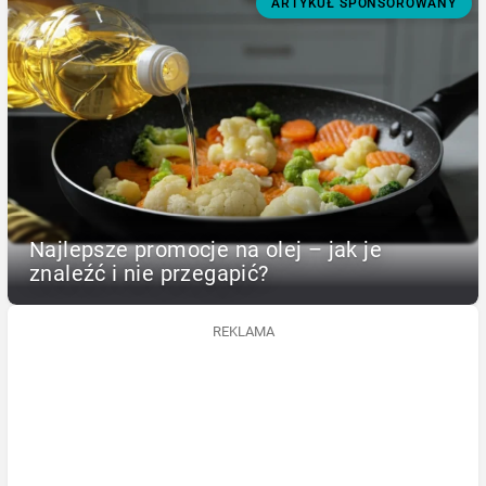
ARTYKUŁ SPONSOROWANY
Najlepsze promocje na olej – jak je
znaleźć i nie przegapić?
REKLAMA