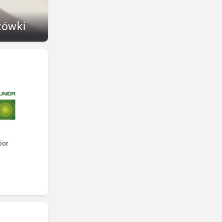
zówki
ior