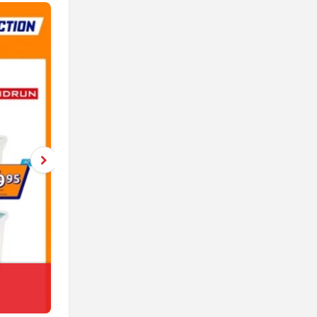
Netto
jeszcze 4 dni