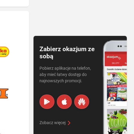
Zabierz okazjum ze
sobą
Pobierz aplikacje na telefon,
aby mieć łatwy dostęp do
najnowszych promocji.
Zobacz więcej