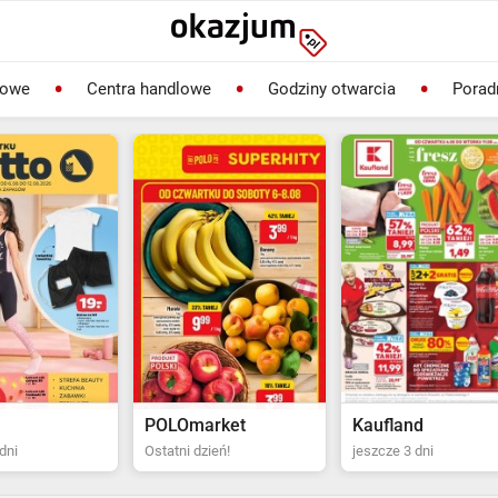
lowe
Centra handlowe
Godziny otwarcia
Porad
rket
Kaufland
Biedronka
ień!
jeszcze 3 dni
Ostatni dzień!