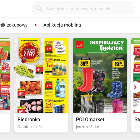
nik zakupowy
Aplikacja mobilna
POLOmarket
Stokrotka Supermarket
Bi
jeszcze 3 dni
jeszcze 4 dni
Ost