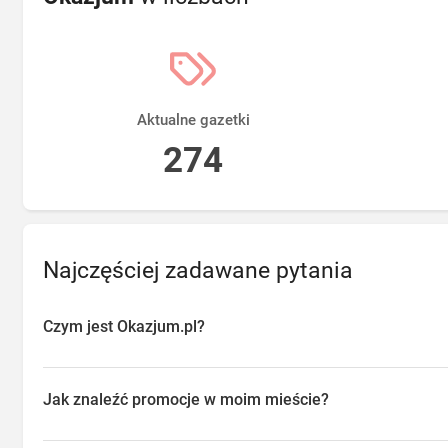
Aktualne gazetki
274
Najczęściej zadawane pytania
Czym jest Okazjum.pl?
Okazjum.pl to platforma agregująca promocje, gazetki i oferty sp
przeglądać aktualne promocje w sklepach w Twojej okolicy, oszc
Jak znaleźć promocje w moim mieście?
o najlepsze dostępne okazje.