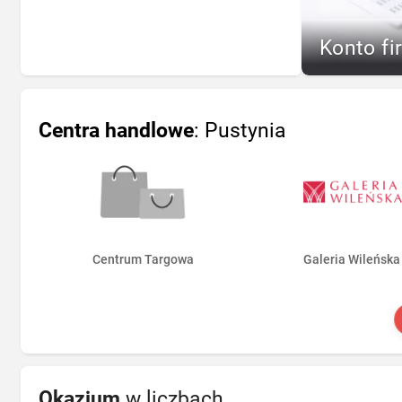
Konto fi
Centra handlowe
: Pustynia
Centrum Targowa
Galeria Wileńska
Okazjum
w liczbach