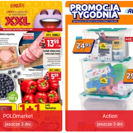
POLOmarket
Action
jeszcze 3 dni
jeszcze 3 dni