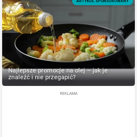
ARTYKUŁ SPONSOROWANY
Najlepsze promocje na olej – jak je
znaleźć i nie przegapić?
REKLAMA