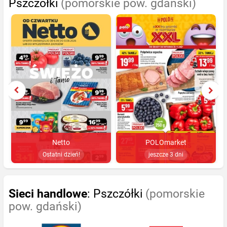
Pszczółki
(pomorskie pow. gdański)
Netto
POLOmarket
Ostatni dzień!
jeszcze 3 dni
Sieci handlowe
: Pszczółki
(pomorskie
pow. gdański)