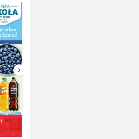
t
Żabka
jeszcze 3 dni