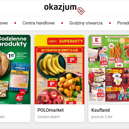
lowe
Centra handlowe
Godziny otwarcia
Porad
rket
Kaufland
Biedronka
ień!
jeszcze 3 dni
Ostatni dzień!