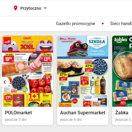
Przytoczno
Gazetki promocyjne
Sieci hand
Auchan Supermarket
Żabka
POLOma
jeszcze 4 dni
jeszcze 3 dni
Ostatni dz