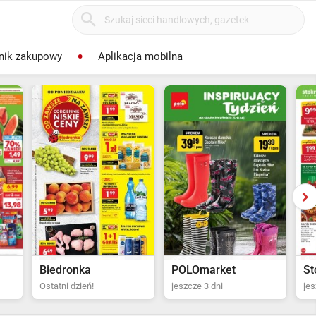
nik zakupowy
Aplikacja mobilna
POLOmarket
Stokrotka Supermarket
Bi
jeszcze 3 dni
jeszcze 4 dni
za 