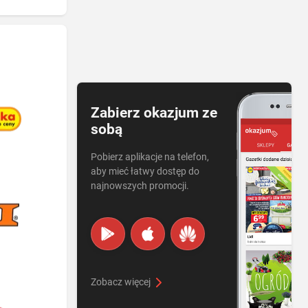
Zabierz okazjum ze
sobą
Pobierz aplikacje na telefon,
aby mieć łatwy dostęp do
najnowszych promocji.
Zobacz więcej