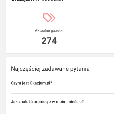
Aktualne gazetki
274
Najczęściej zadawane pytania
Czym jest Okazjum.pl?
Okazjum.pl to platforma agregująca promocje, gazetki i oferty sp
przeglądać aktualne promocje w sklepach w Twojej okolicy, oszc
Jak znaleźć promocje w moim mieście?
o najlepsze dostępne okazje.