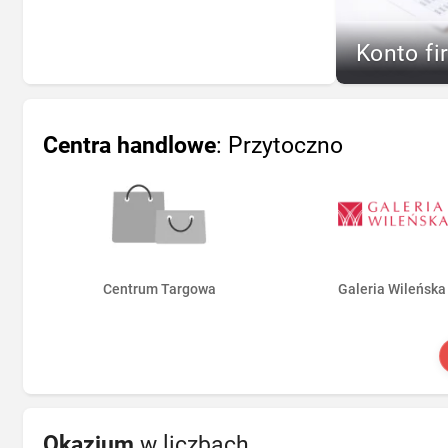
Konto fi
Centra handlowe
: Przytoczno
Centrum Targowa
Galeria Wileńska
Okazjum
w liczbach