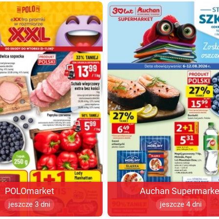
POLOmarket
Auchan Supermarke
jeszcze 3 dni
jeszcze 4 dni