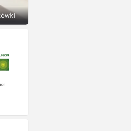
zówki
ior