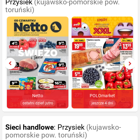
Przysiek
(kujawsko-pomorskie pow.
toruński)
Netto
POLOmarket
ostatni dzień jutro
jeszcze 4 dni
Sieci handlowe
: Przysiek
(kujawsko-
pomorskie pow. toruński)