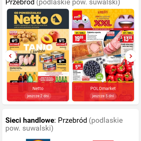
Przebród
(podlaskie pow. suwalski)
Netto
POLOmarket
jeszcze 2 dni
jeszcze 5 dni
Sieci handlowe
: Przebród
(podlaskie
pow. suwalski)