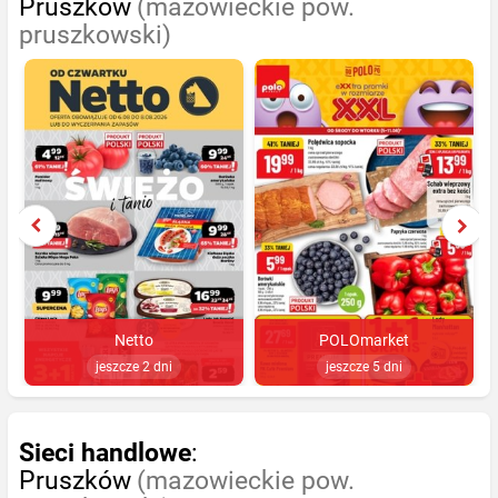
Pruszków
(mazowieckie pow.
pruszkowski)
Netto
POLOmarket
jeszcze 2 dni
jeszcze 5 dni
Sieci handlowe
:
Pruszków
(mazowieckie pow.