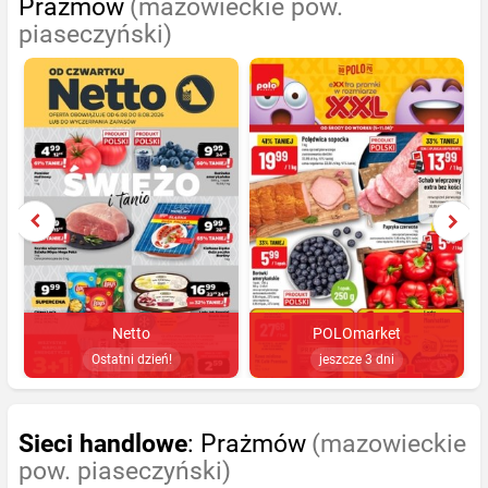
Prażmów
(mazowieckie pow.
piaseczyński)
Netto
POLOmarket
Ostatni dzień!
jeszcze 3 dni
Sieci handlowe
: Prażmów
(mazowieckie
pow. piaseczyński)