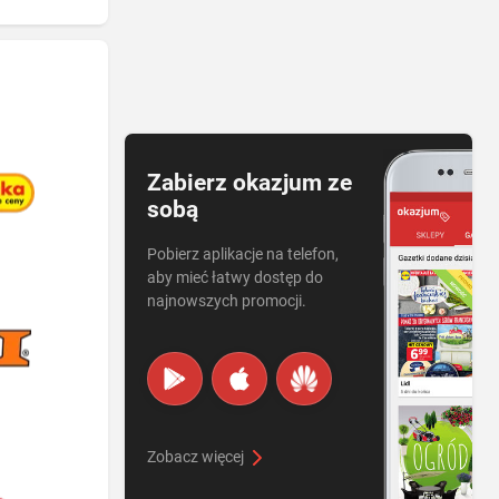
Zabierz okazjum ze
sobą
Pobierz aplikacje na telefon,
aby mieć łatwy dostęp do
najnowszych promocji.
Zobacz więcej