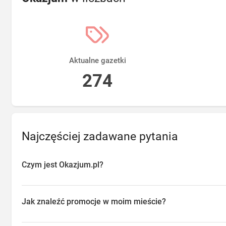
Aktualne gazetki
274
Najczęściej zadawane pytania
Czym jest Okazjum.pl?
Okazjum.pl to platforma agregująca promocje, gazetki i oferty sp
przeglądać aktualne promocje w sklepach w Twojej okolicy, oszc
Jak znaleźć promocje w moim mieście?
o najlepsze dostępne okazje.