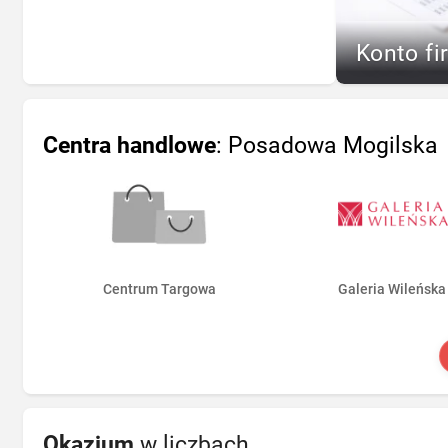
Konto fi
Centra handlowe
: Posadowa Mogilska
Centrum Targowa
Galeria Wileńska
Okazjum
w liczbach