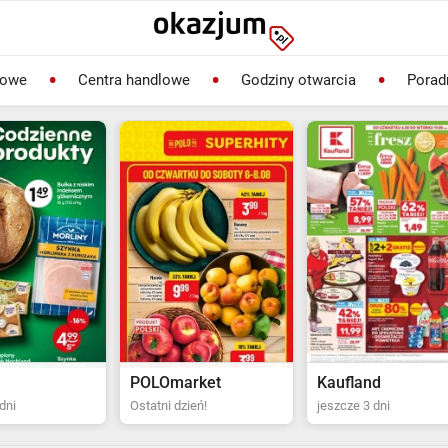
lowe
Centra handlowe
Godziny otwarcia
Porad
rket
Kaufland
Biedronka
ień!
jeszcze 3 dni
Ostatni dzień!