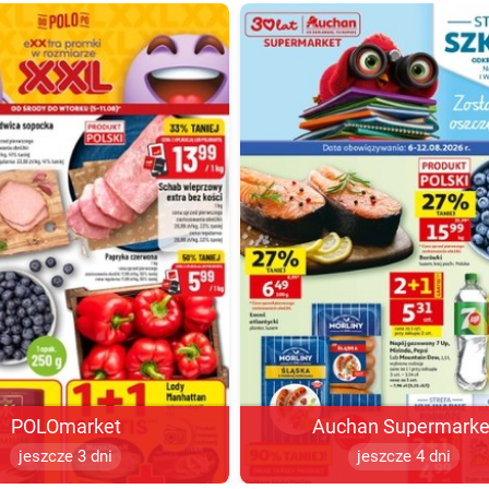
POLOmarket
Auchan Supermarke
jeszcze 3 dni
jeszcze 4 dni