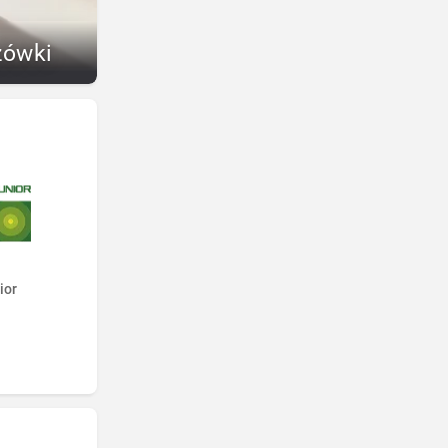
zówki
ior