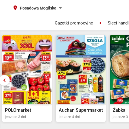
Posadowa Mogilska
Gazetki promocyjne
Sieci hand
Auchan Supermarket
Żabka
POLOma
jeszcze 4 dni
jeszcze 3 dni
Ostatni dz