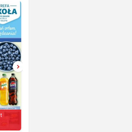
t
Żabka
jeszcze 3 dni