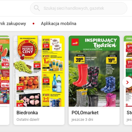
nik zakupowy
Aplikacja mobilna
POLOmarket
Stokrotka Supermarket
Bi
jeszcze 3 dni
jeszcze 4 dni
za 