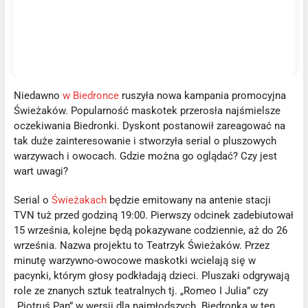
Niedawno
w Biedronce
ruszyła nowa kampania promocyjna
Świeżaków. Popularność maskotek przerosła najśmielsze
oczekiwania Biedronki. Dyskont postanowił zareagować na
tak duże zainteresowanie i stworzyła serial o pluszowych
warzywach i owocach. Gdzie można go oglądać? Czy jest
wart uwagi?
Serial o
Świeżakach
będzie emitowany na antenie stacji
TVN tuż przed godziną 19:00. Pierwszy odcinek zadebiutował
15 września, kolejne będą pokazywane codziennie, aż do 26
września. Nazwa projektu to Teatrzyk Świeżaków. Przez
minutę warzywno-owocowe maskotki wcielają się w
pacynki, którym głosy podkładają dzieci. Pluszaki odgrywają
role ze znanych sztuk teatralnych tj. „Romeo I Julia” czy
„Piotruś Pan” w wersji dla najmłodszych. Biedronka w ten