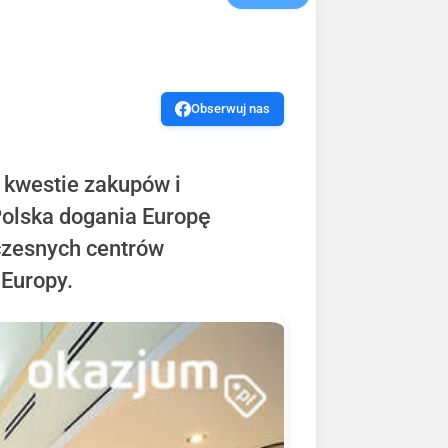
Obserwuj nas
y kwestie zakupów i
 Polska dogania Europę
czesnych centrów
 Europy.