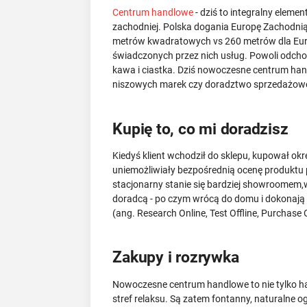
Centrum handlowe
- dziś to integralny eleme
zachodniej. Polska dogania Europę Zachodni
metrów kwadratowych vs 260 metrów dla Europy
świadczonych przez nich usług. Powoli odcho
kawa i ciastka. Dziś nowoczesne centrum ha
niszowych marek czy doradztwo sprzedażowe
Kupię to, co mi doradzisz
Kiedyś klient wchodził do sklepu, kupował ok
uniemożliwiały bezpośrednią ocenę produktu 
stacjonarny stanie się bardziej showroomem,
doradcą - po czym wrócą do domu i dokonają
(ang. Research Online, Test Offline, Purchase 
Zakupy i rozrywka
Nowoczesne centrum handlowe to nie tylko ha
stref relaksu. Są zatem fontanny, naturalne o