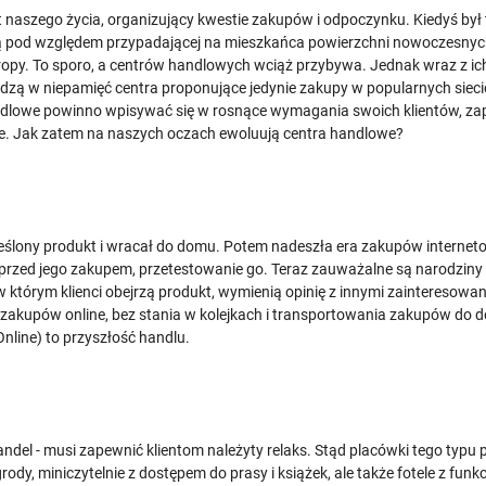
nt naszego życia, organizujący kwestie zakupów i odpoczynku. Kiedyś był 
ą pod względem przypadającej na mieszkańca powierzchni nowoczesnych
. To sporo, a centrów handlowych wciąż przybywa. Jednak wraz z ich il
dzą w niepamięć centra proponujące jedynie zakupy w popularnych sieci
ndlowe powinno wpisywać się w rosnące wymagania swoich klientów, zap
. Jak zatem na naszych oczach ewoluują centra handlowe?
reślony produkt i wracał do domu. Potem nadeszła era zakupów interneto
przed jego zakupem, przetestowanie go. Teraz zauważalne są narodziny k
w którym klienci obejrzą produkt, wymienią opinię z innymi zainteresow
 zakupów online, bez stania w kolejkach i transportowania zakupów do
Online) to przyszłość handlu.
ndel - musi zapewnić klientom należyty relaks. Stąd placówki tego typu
grody, miniczytelnie z dostępem do prasy i książek, ale także fotele z f