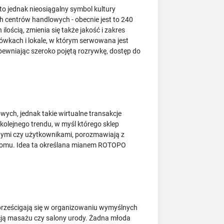
to jednak nieosiągalny symbol kultury
 centrów handlowych - obecnie jest to 240
ością, zmienia się także jakość i zakres
ówkach i lokale, w którym serwowana jest
ewniając szeroko pojętą rozrywkę, dostęp do
wych, jednak takie wirtualne transakcje
olejnego trendu, w myśl którego sklep
anymi czy użytkownikami, porozmawiają z
 domu. Idea ta określana mianem ROTOPO
 prześcigają się w organizowaniu wymyślnych
unkcją masażu czy salony urody. Żadna młoda