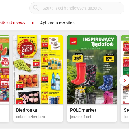
nik zakupowy
Aplikacja mobilna
POLOmarket
Stokrotka Supermarket
Di
jeszcze 4 dni
jeszcze 5 dni
ost