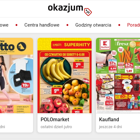
lowe
Centra handlowe
Godziny otwarcia
Porad
rket
Kaufland
Biedronka
ień jutro
jeszcze 4 dni
ostatni dzień jutro