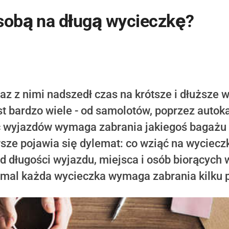
 sobą na długą wycieczkę?
az z nimi nadszedł czas na krótsze i dłuższe 
est bardzo wiele - od samolotów, poprzez auto
 wyjazdów wymaga zabrania jakiegoś bagażu 
wsze pojawia się dylemat: co wziąć na wyciec
 długości wyjazdu, miejsca i osób biorących w
iemal każda wycieczka wymaga zabrania kilku