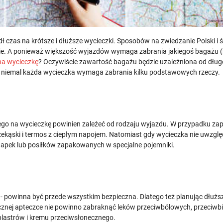
dł czas na krótsze i dłuższe wycieczki. Sposobów na zwiedzanie Polski i 
ie. A ponieważ większość wyjazdów wymaga zabrania jakiegoś bagażu (n
na wycieczkę
? Oczywiście zawartość bagażu będzie uzależniona od długo
i - niemal każda wycieczka wymaga zabrania kilku podstawowych rzeczy.
nego na wycieczkę powinien zależeć od rodzaju wyjazdu. W przypadku zap
ekąski i termos z ciepłym napojem. Natomiast gdy wycieczka nie uwzglę
napek lub posiłków zapakowanych w specjalne pojemniki.
 - powinna być przede wszystkim bezpieczna. Dlatego też planując dłuż
dręcznej apteczce nie powinno zabraknąć leków przeciwbólowych, przeciw
 plastrów i kremu przeciwsłonecznego.