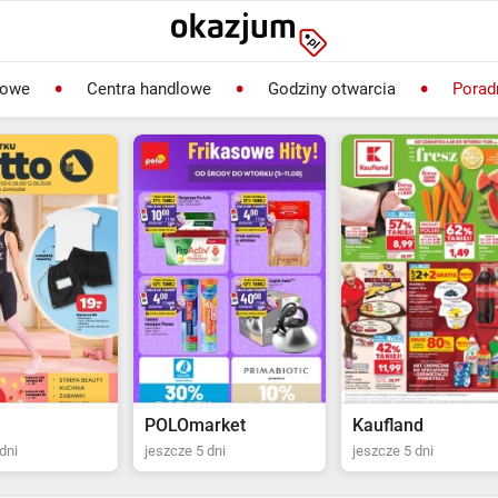
lowe
Centra handlowe
Godziny otwarcia
Porad
rket
Kaufland
Biedronka
dni
jeszcze 5 dni
jeszcze 2 dni