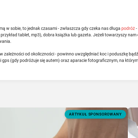
ą w sobie, to jednak czasami - zwłaszcza gdy czeka nas długa
podróż
-
przykład tablet, mp3), dobra książka lub gazeta. Jeżeli towarzyszy nam 
owania.
 zależności od okoliczności - powinno uwzględniać koc i poduszkę bąd
 gps (gdy podróżuje się autem) oraz aparacie fotograficznym, na którym
ARTYKUŁ SPONSOROWANY