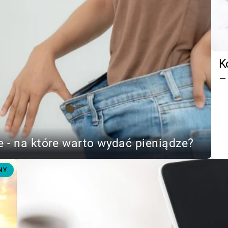
K
–
 - na które warto wydać pieniądze?
NY