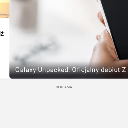
dź
Galaxy Unpacked: Oficjalny debiut Z F
REKLAMA