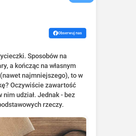
Obserwuj nas
wycieczki. Sposobów na
kary, a kończąc na własnym
(nawet najmniejszego), to w
zkę? Oczywiście zawartość
 nim udział. Jednak - bez
 podstawowych rzeczy.