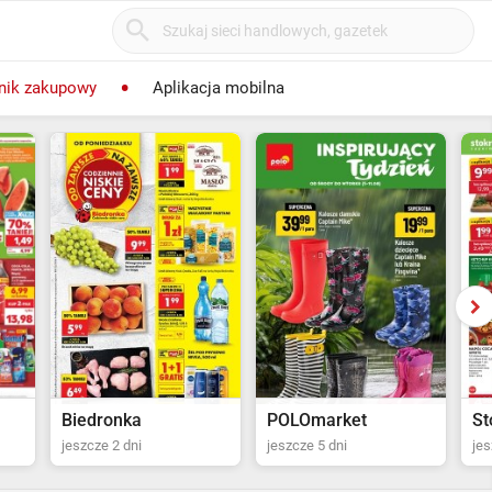
nik zakupowy
Aplikacja mobilna
POLOmarket
Stokrotka Supermarket
P
jeszcze 5 dni
jeszcze 6 dni
jes