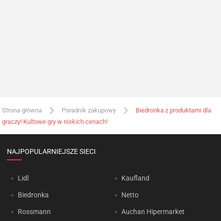
Strona główna
Poradnik zakupowy
Biedronka z produktami dla
graczy! Kultowe gry w niskich cenach!
NAJPOPULARNIEJSZE SIECI
Lidl
Kaufland
Biedronka
Netto
Rossmann
Auchan Hipermarket