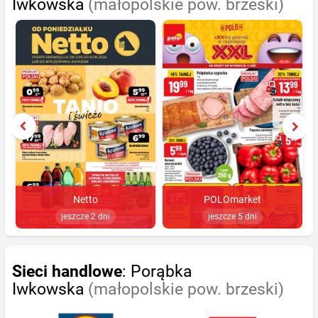
Iwkowska
(małopolskie pow. brzeski)
Netto
POLOmarket
jeszcze 2 dni
jeszcze 5 dni
Sieci handlowe
: Porąbka
Iwkowska
(małopolskie pow. brzeski)