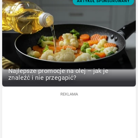
ARTYKUŁ SPONSOROWANY
Najlepsze promocje na olej – jak je
znaleźć i nie przegapić?
REKLAMA