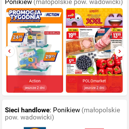
Ponikiew
(małopolskie pow. wadowicki)
Action
POLOmarket
jeszcze 2 dni
jeszcze 2 dni
Sieci handlowe
: Ponikiew
(małopolskie
pow. wadowicki)