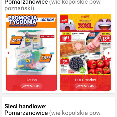
Pomarzanowice
(wielkopolskie pow.
poznański)
Action
POLOmarket
jeszcze 2 dni
jeszcze 2 dni
Sieci handlowe
:
Pomarzanowice
(wielkopolskie pow.