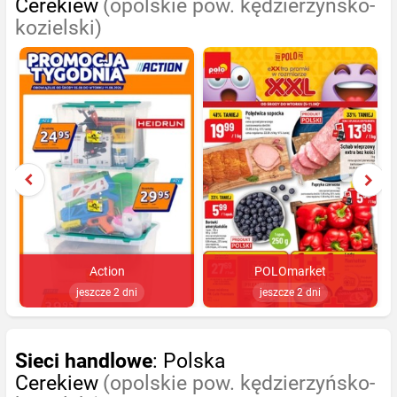
Cerekiew
(opolskie pow. kędzierzyńsko-
kozielski)
Action
POLOmarket
jeszcze 2 dni
jeszcze 2 dni
Sieci handlowe
: Polska
Cerekiew
(opolskie pow. kędzierzyńsko-